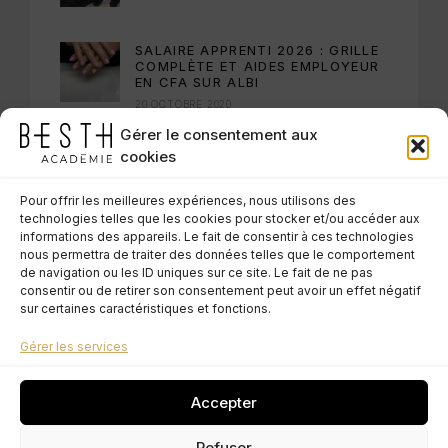
SALAIRE APPRENTI 2026 : GRILLE
COMPLÈTE ET AIDES EMPLOYEUR
EN CFA SUR ALBI
20 OCTOBRE 2020
Gérer le consentement aux
COMMENT FONCTIONNE
cookies
L’APPRENTISSAGE ? CFA ALBI
20 OCTOBRE 2020
Pour offrir les meilleures expériences, nous utilisons des
technologies telles que les cookies pour stocker et/ou accéder aux
informations des appareils. Le fait de consentir à ces technologies
nous permettra de traiter des données telles que le comportement
de navigation ou les ID uniques sur ce site. Le fait de ne pas
TAGS
consentir ou de retirer son consentement peut avoir un effet négatif
sur certaines caractéristiques et fonctions.
cosmetic
trends
Gérer les services
Accepter
Refuser