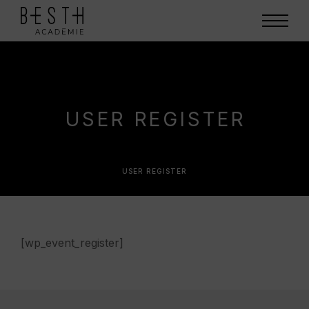
USER REGISTER
USER REGISTER
[wp_event_register]