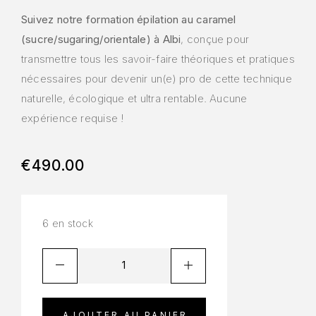
Suivez notre formation épilation au caramel
(sucre/sugaring/orientale) à Albi
, conçue pour
transmettre tous les savoir-faire théoriques et pratiques
nécessaires pour devenir un(e) pro de cette technique
naturelle, écologique et ultra rentable. Aucune
expérience requise !
€
490.00
6 en stock
AJOUTER AU PANIER