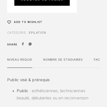
ADD TO WISHLIST
CATÉGORIE :
EPILATION
SHARE
NIVEAU REQUIS
NOMBRE DE STAGIAIRES
FACILIT
Public visé & prérequis
Public
: esthéticiennes, techniciennes
beauté, débutantes ou en reconversion