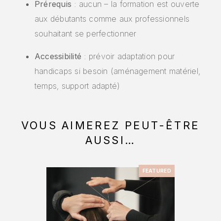
Prérequis
: aucun – la formation est ouverte
aux débutants comme aux professionnels
souhaitant se perfectionner
Accessibilité
: prévoir adaptation pour
handicaps si besoin (aménagement matériel,
temps, support adapté)
VOUS AIMEREZ PEUT-ÊTRE
AUSSI…
FEATURED